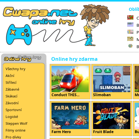
Oblí
C
B
P
M
B
Online hry zdarma
Všechny hry
Akční
Střílecí
Zábavné
Conduct THIS...
Slimoban
Mr
Skákací
Závodní
Sportovní
Logické
Steppen Wolf
Filmy online
Farm Hero
Fruit Blade
B
Pro dívky