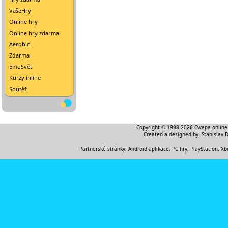
VašeHry
Online hry
Online hry zdarma
Aerobic
Zdarma
EmoSvět
Kurzy inline
Soutěž
Copyright © 1998-2026
Cwapa online
Created a designed by:
Stanislav 
Partnerské stránky:
Android aplikace
,
PC hry, PlayStation, Xb