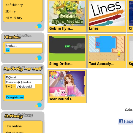
Koňské hry
3D hry
HTML5 hry
Goblin flyin...
Lines
Ch
Sling Drifte...
Taxi Apocaly...
Sq
9 + 3 =
Year Round F...
Zobra
Fac
Hry online
Hry zdarma