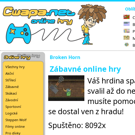
Oblí
C
B
P
M
B
Broken Horn
Zábavné online hry
Všechny hry
Akční
Váš hrdina sp
Střílecí
Zábavné
svalil až do 
Skákací
musíte pomoci
Závodní
Sportovní
se dostal ven z hradu!
Logické
Steppen Wolf
Spuštěno: 8092x
Filmy online
Pro dívky