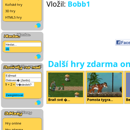
Vložil:
Bobb1
Koňské hry
3D hry
HTML5 hry
Fac
Další hry zdarma on
9 + 2 =
Braň své �...
Pomsta tygra...
Be
Hry online
Hry zdarma