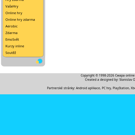
VašeHry
Online hry
Online hry zdarma
Aerobic
Zdarma
EmoSvět
Kurzy inline
Soutěž
Copyright © 1998-2026
Cwapa online
Created a designed by:
Stanislav 
Partnerské stránky:
Android aplikace
,
PC hry, PlayStation, Xb