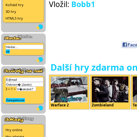
Vložil:
Bobb1
Koňské hry
3D hry
HTML5 hry
Fac
Další hry zdarma on
3 + 1 =
Warface 2
Zombieland
Ta
Hry online
Hry zdarma