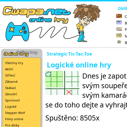
Oblí
C
B
P
M
B
Strategic Tic-Tac-Toe
Logické online hry
Všechny hry
Akční
Dnes je zapot
Střílecí
Zábavné
svým soupeřem
Skákací
svým kamaráde
Závodní
Sportovní
se do toho dejte a vyhraj
Logické
Steppen Wolf
Spuštěno: 8505x
Filmy online
Pro dívky