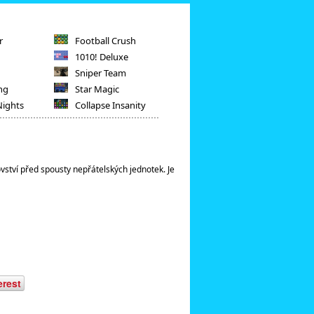
r
Football Crush
1010! Deluxe
Sniper Team
ng
Star Magic
Nights
Collapse Insanity
ovství před spousty nepřátelských jednotek. Je
erest