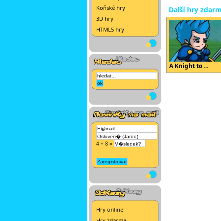
Koňské hry
Další hry zdar
3D hry
HTML5 hry
A Knight to ...
4 + 8 =
Hry online
Hry zdarma