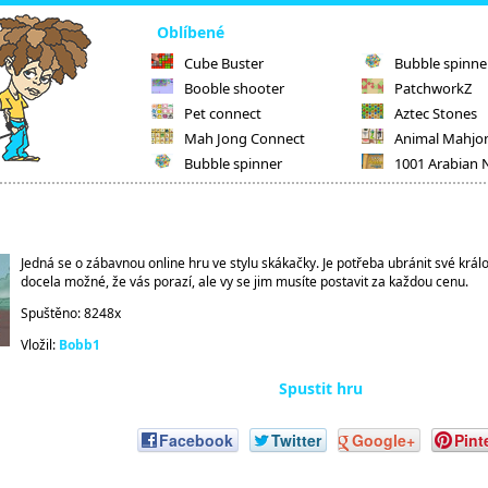
Oblíbené
Cube Buster
Bubble spinne
Booble shooter
PatchworkZ
Pet connect
Aztec Stones
Mah Jong Connect
Animal Mahjo
Bubble spinner
1001 Arabian 
Jedná se o zábavnou online hru ve stylu skákačky. Je potřeba ubránit své král
docela možné, že vás porazí, ale vy se jim musíte postavit za každou cenu.
Spuštěno: 8248x
Vložil:
Bobb1
Spustit hru
Facebook
Twitter
Google+
Pint