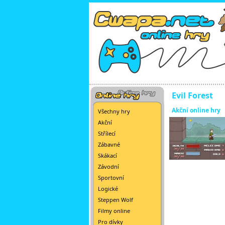
Evil Forest
Akční online hry
Všechny hry
Akční
Střílecí
Zábavné
Skákací
Závodní
Sportovní
Logické
Steppen Wolf
Filmy online
Pro dívky