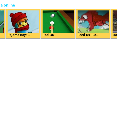
ma online
Pajama Boy: ...
Pool 3D
Feed Us - Lo...
Ir