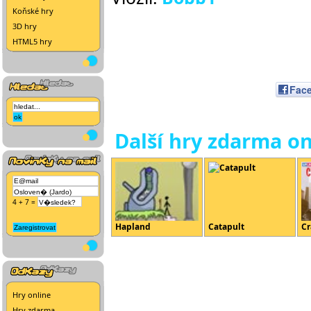
Koňské hry
3D hry
HTML5 hry
Fac
Další hry zdarma on
4 + 7 =
Hapland
Catapult
Cr
Hry online
Hry zdarma