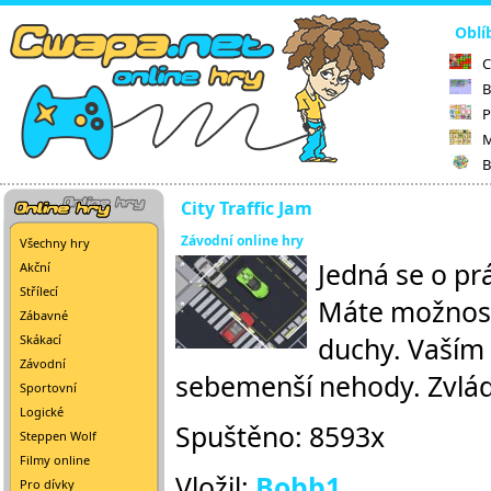
Oblí
C
B
P
M
B
City Traffic Jam
Závodní online hry
Všechny hry
Jedná se o prá
Akční
Střílecí
Máte možnost 
Zábavné
duchy. Vaším 
Skákací
Závodní
sebemenší nehody. Zvlád
Sportovní
Logické
Spuštěno: 8593x
Steppen Wolf
Filmy online
Vložil:
Bobb1
Pro dívky