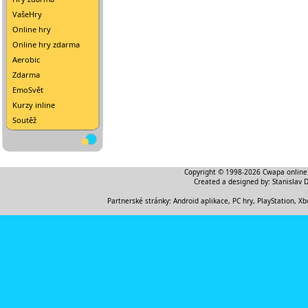
VašeHry
Online hry
Online hry zdarma
Aerobic
Zdarma
EmoSvět
Kurzy inline
Soutěž
Copyright © 1998-2026
Cwapa online
Created a designed by:
Stanislav 
Partnerské stránky:
Android aplikace
,
PC hry, PlayStation, Xb