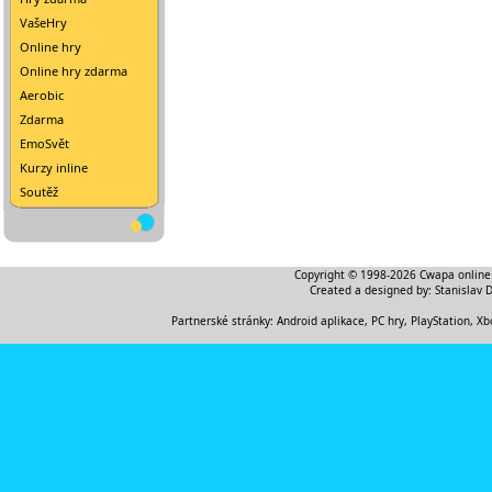
VašeHry
Online hry
Online hry zdarma
Aerobic
Zdarma
EmoSvět
Kurzy inline
Soutěž
Copyright © 1998-2026
Cwapa online
Created a designed by:
Stanislav 
Partnerské stránky:
Android aplikace
,
PC hry, PlayStation, Xb