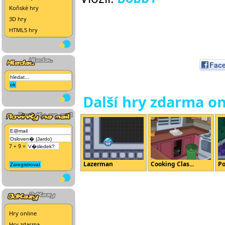
Koňské hry
3D hry
HTML5 hry
Fac
Další hry zdarma on
7 + 9 =
Lazerman
Cooking Clas...
Po
Hry online
Hry zdarma