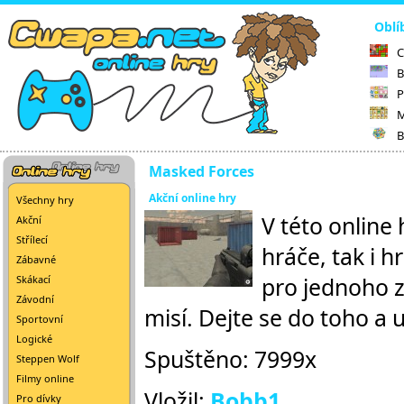
Oblí
C
B
P
M
B
Masked Forces
Akční online hry
Všechny hry
V této online
Akční
Střílecí
hráče, tak i h
Zábavné
pro jednoho z
Skákací
Závodní
misí. Dejte se do toho a u
Sportovní
Logické
Spuštěno: 7999x
Steppen Wolf
Filmy online
Vložil:
Bobb1
Pro dívky