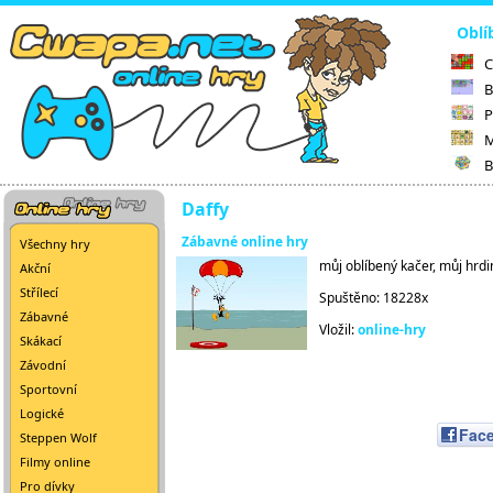
Oblí
C
B
P
M
B
Daffy
Zábavné online hry
Všechny hry
můj oblíbený kačer, můj hrdina
Akční
Střílecí
Spuštěno: 18228x
Zábavné
Vložil:
online-hry
Skákací
Závodní
Sportovní
Logické
Fac
Steppen Wolf
Filmy online
Pro dívky