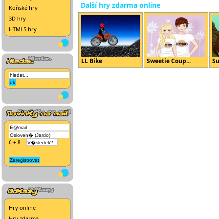
Další hry zdarma online
Koňské hry
3D hry
HTML5 hry
LL Bike
Sweetie Coup...
Su
6 + 8 =
Hry online
Hry zdarma