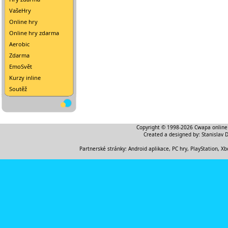
VašeHry
Online hry
Online hry zdarma
Aerobic
Zdarma
EmoSvět
Kurzy inline
Soutěž
Copyright © 1998-2026
Cwapa online
Created a designed by:
Stanislav 
Partnerské stránky:
Android aplikace
,
PC hry, PlayStation, Xb