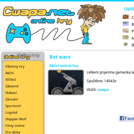
Oblí
C
B
P
M
B
Bot wars
Akční online hry
Všechny hry
celkem prijemna gameska kde
Akční
Střílecí
Spuštěno: 14043x
Zábavné
Vložil:
cwapa
Skákací
Závodní
Sportovní
Logické
Fac
Steppen Wolf
Filmy online
Pro dívky