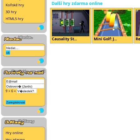
Další hry zdarma online
Koňské hry
3D hry
HTML5 hry
Causality St...
Mini Golf: J...
Re
9 + 6 =
Hry online
Hry zdarma