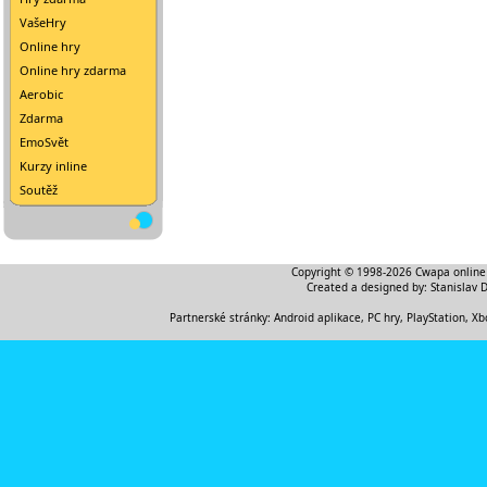
VašeHry
Online hry
Online hry zdarma
Aerobic
Zdarma
EmoSvět
Kurzy inline
Soutěž
Copyright © 1998-2026
Cwapa online
Created a designed by:
Stanislav 
Partnerské stránky:
Android aplikace
,
PC hry, PlayStation, Xb