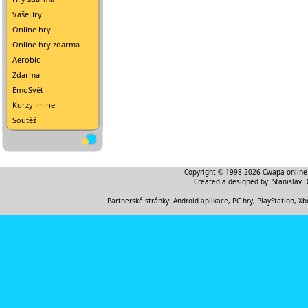
VašeHry
Online hry
Online hry zdarma
Aerobic
Zdarma
EmoSvět
Kurzy inline
Soutěž
Copyright © 1998-2026
Cwapa online
Created a designed by:
Stanislav 
Partnerské stránky:
Android aplikace
,
PC hry, PlayStation, Xb