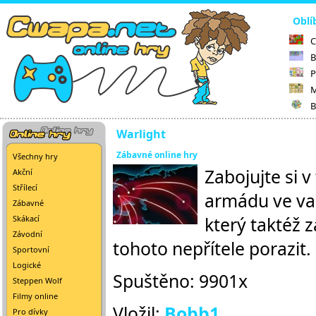
Oblí
C
B
P
M
B
Warlight
Zábavné online hry
Všechny hry
Zabojujte si 
Akční
Střílecí
armádu ve vaš
Zábavné
který taktéž 
Skákací
Závodní
tohoto nepřítele porazit.
Sportovní
Logické
Spuštěno: 9901x
Steppen Wolf
Filmy online
Vložil:
Bobb1
Pro dívky