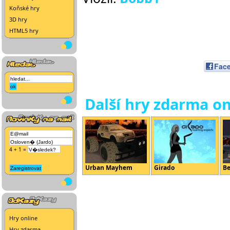
Koňské hry
3D hry
HTML5 hry
Fac
Další hry zdarma on
4 + 1 =
Urban Mayhem
Girado
Be
Hry online
Hry zdarma