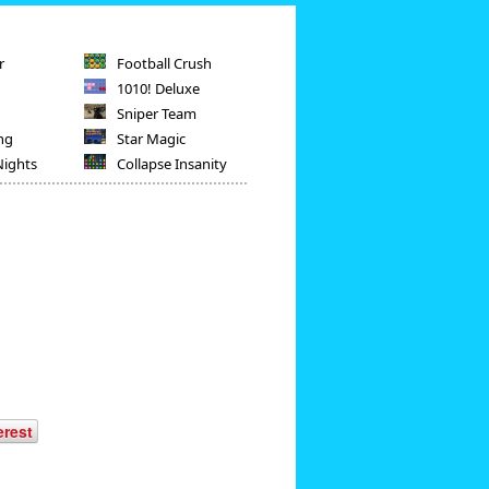
r
Football Crush
1010! Deluxe
Sniper Team
ng
Star Magic
Nights
Collapse Insanity
erest