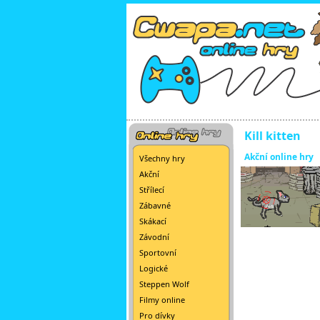
Kill kitten
Akční online hry
Všechny hry
Akční
Střílecí
Zábavné
Skákací
Závodní
Sportovní
Logické
Steppen Wolf
Filmy online
Pro dívky