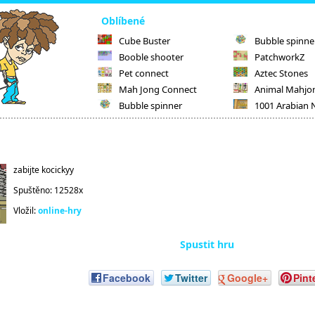
Oblíbené
Cube Buster
Bubble spinne
Booble shooter
PatchworkZ
Pet connect
Aztec Stones
Mah Jong Connect
Animal Mahjo
Bubble spinner
1001 Arabian 
zabijte kocickyy
Spuštěno: 12528x
Vložil:
online-hry
Spustit hru
Facebook
Twitter
Google+
Pint