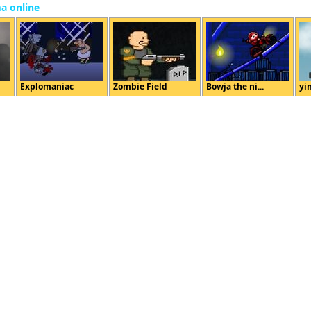
ma online
Explomaniac
Zombie Field
Bowja the ni...
yin