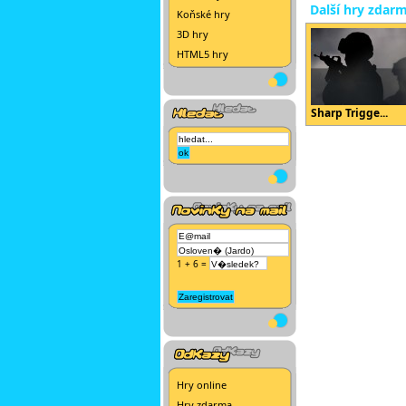
Další hry zdar
Koňské hry
3D hry
HTML5 hry
Sharp Trigge...
1 + 6 =
Hry online
Hry zdarma