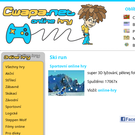
Oblí
C
B
P
M
B
Ski run
Sportovní online hry
Všechny hry
super 3D lyžování, pěknej fo
Akční
Střílecí
Spuštěno: 17067x
Zábavné
Vložil:
online-hry
Skákací
Závodní
Sportovní
Logické
Fac
Steppen Wolf
Filmy online
Pro dívky