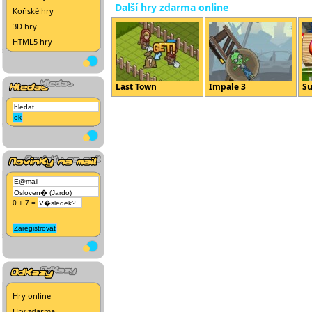
Další hry zdarma online
Koňské hry
3D hry
HTML5 hry
Last Town
Impale 3
Su
0 + 7 =
Hry online
Hry zdarma