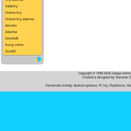
VašeHry
Online hry
Online hry zdarma
Aerobic
Zdarma
EmoSvět
Kurzy inline
Soutěž
Copyright © 1998-2026
Cwapa online
Created a designed by:
Stanislav 
Partnerské stránky:
Android aplikace
,
PC hry, PlayStation, Xb