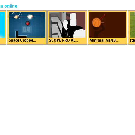
ma online
Space Croppe...
SCOPE PRO AL...
Minimal MINB...
Ita