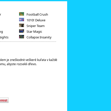
r
Football Crush
1010! Deluxe
Sniper Team
ng
Star Magic
Nights
Collapse Insanity
olem je zneškodnit veškeré kuřata v každé
tomu, abyste rozsekli dřevo.
erest