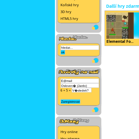
Koňské hry
Další hry zdar
3D hry
HTML5 hry
Elemental Fo...
6 + 5 =
Hry online
Hry zdarma