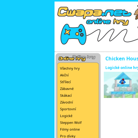
Chicken Hous
Logické online hr
Všechny hry
Akční
Střílecí
Zábavné
Skákací
Závodní
Sportovní
Logické
Steppen Wolf
Filmy online
Pro dívky