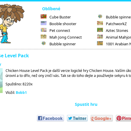
Oblíbené
Cube Buster
Bubble spinne
Booble shooter
PatchworkZ
Pet connect
Aztec Stones
Mah Jong Connect
Animal Mahjo
Bubble spinner
1001 Arabian 
e Level Pack
y
Chicken House Level Pack je další verze logické hry Chicken House. Vaším úk
úrovní a to dřív, než ony zničí vás. Tak se do toho dejte a používejte sekyru k 
Spuštěno: 8220x
Vložil:
Bobb1
Spustit hru
Facebook
Twitter
Google+
Pint