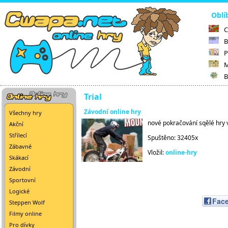
Oblí
C
B
P
M
B
Trial
Závodní online hry
Všechny hry
nové pokračování sqělé hry 
Akční
Střílecí
Spuštěno: 32405x
Zábavné
Vložil:
online-hry
Skákací
Závodní
Sportovní
Logické
Fac
Steppen Wolf
Filmy online
Pro dívky