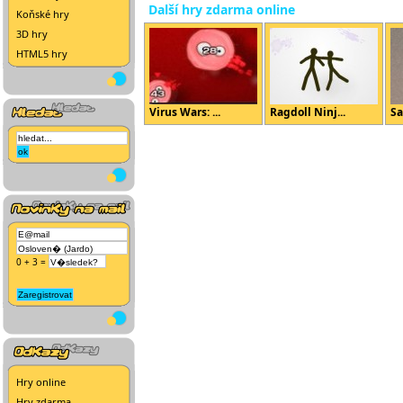
Další hry zdarma online
Koňské hry
3D hry
HTML5 hry
Virus Wars: ...
Ragdoll Ninj...
Sa
0 + 3 =
Hry online
Hry zdarma