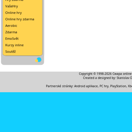
VašeHry
Online hry
Online hry zdarma
Aerobic
Zdarma
EmoSvět
Kurzy inline
Soutěž
Copyright © 1998-2026
Cwapa online
Created a designed by:
Stanislav 
Partnerské stránky:
Android aplikace
,
PC hry, PlayStation, Xb