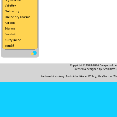
VašeHry
Online hry
Online hry zdarma
Aerobic
Zdarma
EmoSvět
Kurzy inline
Soutěž
Copyright © 1998-2026
Cwapa online
Created a designed by:
Stanislav 
Partnerské stránky:
Android aplikace
,
PC hry, PlayStation, Xb