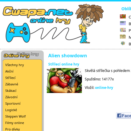
Oblí
C
B
P
M
B
Alien showdown
Střílecí online hry
Všechny hry
Skvělá střílečka s pohledem
Akční
Střílecí
Spuštěno: 14177x
Zábavné
Vložil:
online-hry
Skákací
Závodní
Sportovní
Logické
Fac
Steppen Wolf
Filmy online
Pro dívky