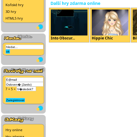
Další hry zdarma online
Koňské hry
3D hry
HTML5 hry
Into Obscur...
Hippie Chic
Bi
7 + 5 =
Hry online
Hry zdarma