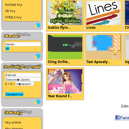
Koňské hry
3D hry
HTML5 hry
Goblin flyin...
Lines
Ch
Sling Drifte...
Taxi Apocaly...
Sq
6 + 6 =
Year Round F...
Zobra
Fac
Hry online
Hry zdarma