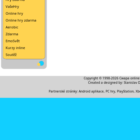
VašeHry
Online hry
Online hry zdarma
Aerobic
Zdarma
EmoSvět
Kurzy inline
Soutěž
Copyright © 1998-2026
Cwapa online
Created a designed by:
Stanislav 
Partnerské stránky:
Android aplikace
,
PC hry, PlayStation, Xb