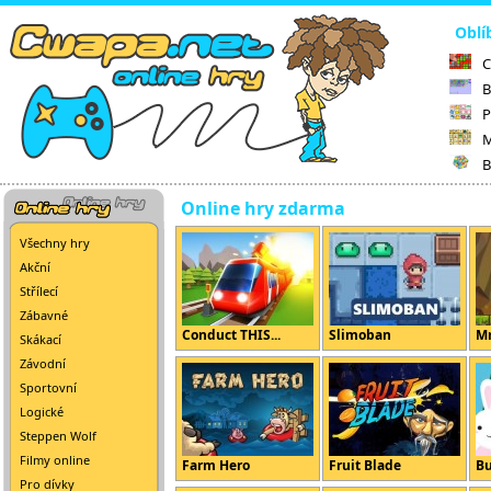
Oblí
C
B
P
M
B
Online hry zdarma
Všechny hry
Akční
Střílecí
Zábavné
Conduct THIS...
Slimoban
Mr
Skákací
Závodní
Sportovní
Logické
Steppen Wolf
Filmy online
Farm Hero
Fruit Blade
B
Pro dívky