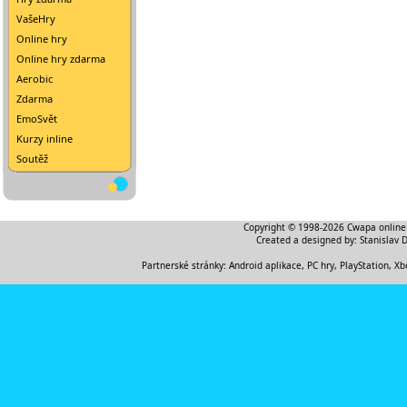
VašeHry
Online hry
Online hry zdarma
Aerobic
Zdarma
EmoSvět
Kurzy inline
Soutěž
Copyright © 1998-2026
Cwapa online
Created a designed by:
Stanislav 
Partnerské stránky:
Android aplikace
,
PC hry, PlayStation, Xb