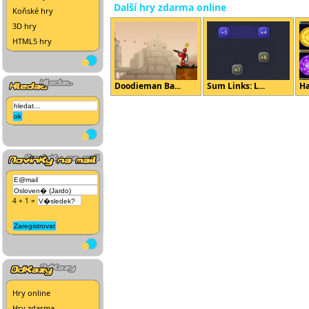
Další hry zdarma online
Koňské hry
3D hry
HTML5 hry
Doodieman Ba...
Sum Links: L...
Ha
4 + 1 =
Hry online
Hry zdarma