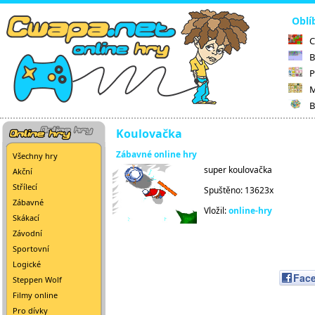
Oblí
C
B
P
M
B
Koulovačka
Zábavné online hry
Všechny hry
super koulovačka
Akční
Střílecí
Spuštěno: 13623x
Zábavné
Vložil:
online-hry
Skákací
Závodní
Sportovní
Logické
Fac
Steppen Wolf
Filmy online
Pro dívky