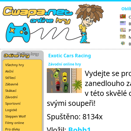
Oblí
C
B
P
M
B
Exotic Cars Racing
Závodní online hry
Všechny hry
Vydejte se pr
Akční
Střílecí
zanedlouho za
Zábavné
v této skvělé
Skákací
Závodní
svými soupeři!
Sportovní
Logické
Spuštěno: 8134x
Steppen Wolf
Filmy online
Vložil:
Bobb1
Pro dívky