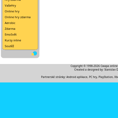
VašeHry
Online hry
Online hry zdarma
Aerobic
Zdarma
EmoSvět
Kurzy inline
Soutěž
Copyright © 1998-2026
Cwapa online
Created a designed by:
Stanislav 
Partnerské stránky:
Android aplikace
,
PC hry, PlayStation, Xb