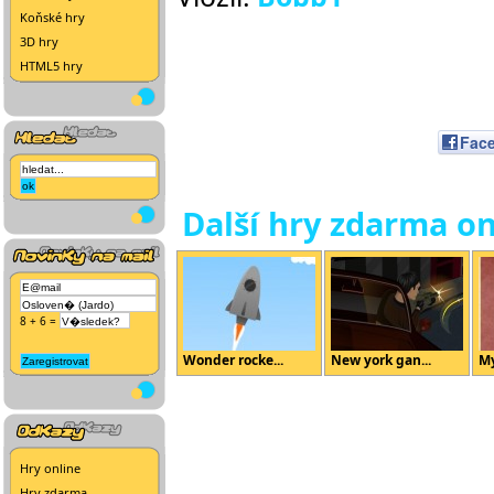
Koňské hry
3D hry
HTML5 hry
Fac
Další hry zdarma on
8 + 6 =
Wonder rocke...
New york gan...
My
Hry online
Hry zdarma