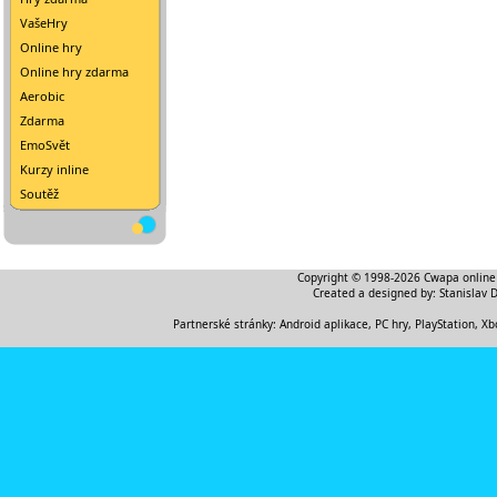
VašeHry
Online hry
Online hry zdarma
Aerobic
Zdarma
EmoSvět
Kurzy inline
Soutěž
Copyright © 1998-2026
Cwapa online
Created a designed by:
Stanislav 
Partnerské stránky:
Android aplikace
,
PC hry, PlayStation, Xb