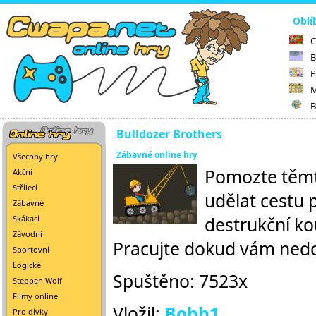
Oblí
C
B
P
M
B
Bulldozer Brothers
Zábavné online hry
Všechny hry
Pomozte těmto
Akční
Střílecí
udělat cestu 
Zábavné
destrukční ko
Skákací
Závodní
Pracujte dokud vám nedo
Sportovní
Logické
Spuštěno: 7523x
Steppen Wolf
Filmy online
Vložil:
Bobb1
Pro dívky