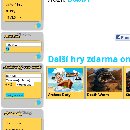
Koňské hry
3D hry
HTML5 hry
Fac
Další hry zdarma on
0 + 3 =
Archers Duty
Death Worm
Si
Hry online
Hry zdarma