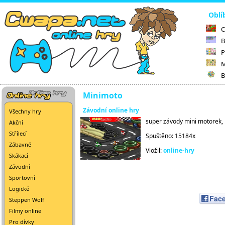
Oblí
C
B
P
M
B
Minimoto
Závodní online hry
Všechny hry
super závody mini motorek, p
Akční
Střílecí
Spuštěno: 15184x
Zábavné
Vložil:
online-hry
Skákací
Závodní
Sportovní
Logické
Fac
Steppen Wolf
Filmy online
Pro dívky