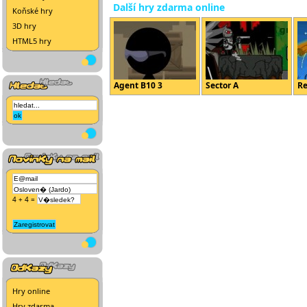
Další hry zdarma online
Koňské hry
3D hry
HTML5 hry
Agent B10 3
Sector A
Re
4 + 4 =
Hry online
Hry zdarma