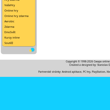
VašeHry
Online hry
Online hry zdarma
Aerobic
Zdarma
EmoSvět
Kurzy inline
Soutěž
Copyright © 1998-2026
Cwapa online
Created a designed by:
Stanislav 
Partnerské stránky:
Android aplikace
,
PC hry, PlayStation, Xb