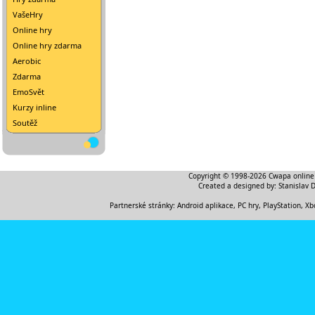
VašeHry
Online hry
Online hry zdarma
Aerobic
Zdarma
EmoSvět
Kurzy inline
Soutěž
Copyright © 1998-2026
Cwapa online
Created a designed by:
Stanislav 
Partnerské stránky:
Android aplikace
,
PC hry, PlayStation, Xb