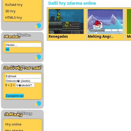
Další hry zdarma online
Koňské hry
3D hry
HTML5 hry
Renegades
Melting Angr...
Mo
9 + 2 =
Hry online
Hry zdarma