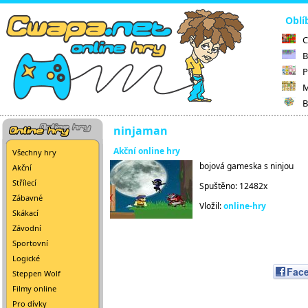
Oblí
C
B
P
M
B
ninjaman
Akční online hry
Všechny hry
bojová gameska s ninjou
Akční
Střílecí
Spuštěno: 12482x
Zábavné
Vložil:
online-hry
Skákací
Závodní
Sportovní
Logické
Fac
Steppen Wolf
Filmy online
Pro dívky