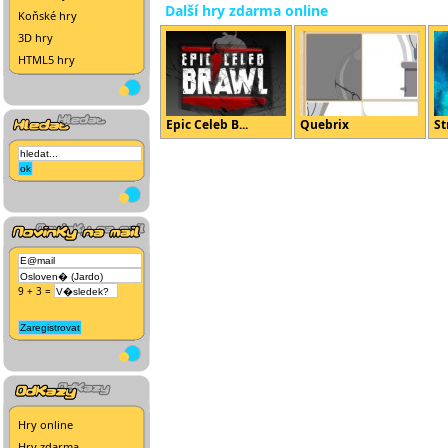
Další hry zdarma online
Koňské hry
3D hry
HTML5 hry
Epic Celeb B...
Quebrix
St
9 + 3 =
Hry online
Hry zdarma