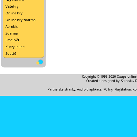
VašeHry
Online hry
Online hry zdarma
Aerobic
Zdarma
EmoSvět
Kurzy inline
Soutěž
Copyright © 1998-2026
Cwapa online
Created a designed by:
Stanislav 
Partnerské stránky:
Android aplikace
,
PC hry, PlayStation, Xb