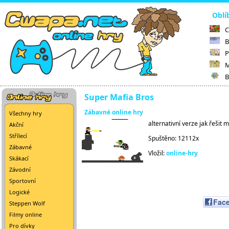
Oblí
C
B
P
M
B
Super Mafia Bros
Zábavné online hry
Všechny hry
alternativní verze jak řešit 
Akční
Střílecí
Spuštěno: 12112x
Zábavné
Vložil:
online-hry
Skákací
Závodní
Sportovní
Logické
Fac
Steppen Wolf
Filmy online
Pro dívky