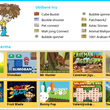
Oblíbené hry
Cube Buster
Bubble spinne
Booble shooter
PatchworkZ
Pet connect
Aztec Stones
Mah Jong Connect
Animal Mahjo
Bubble spinner
1001 Arabian 
darma
Slimoban
Mr. Hunter
Caveman Jigs...
Hi
Fruit Blade
Bunny Pop
Valentýnsk�...
To