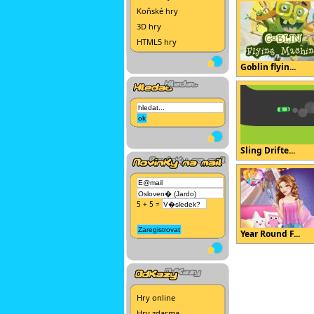
Koňské hry
3D hry
HTML5 hry
Goblin flyin...
Sling Drifte...
5 + 5 =
Year Round F...
Hry online
Hry zdarma