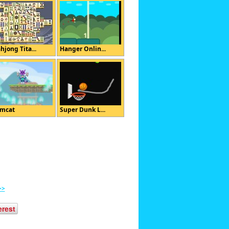
hjong Tita...
Hanger Onlin...
mcat
Super Dunk L...
>>
erest