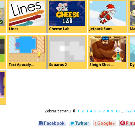
Lines
Cheese Lab
Jetpack Sant...
Ma
Taxi Apocaly...
Squarus 2
Sleigh Shot ...
Dy
0
Zobrazit stranu:
1
2
3
4
5
6
7
8
9
10
...
522
Facebook
Twitter
Google+
Pint