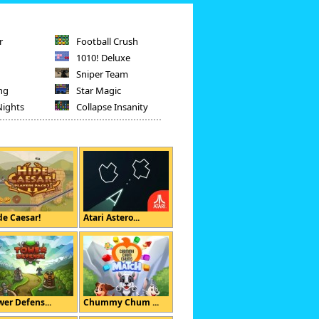
r
Football Crush
1010! Deluxe
Sniper Team
ng
Star Magic
Nights
Collapse Insanity
de Caesar!
Atari Astero...
wer Defens...
Chummy Chum ...