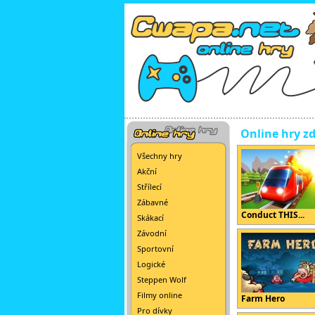
Online hry z
Všechny hry
Akční
Střílecí
Zábavné
Conduct THIS...
Skákací
Závodní
Sportovní
Logické
Steppen Wolf
Filmy online
Farm Hero
Pro dívky