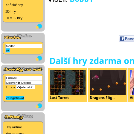
Koňské hry
3D hry
HTML5 hry
Fac
Další hry zdarma on
1 + 7 =
Last Turret
Dragons Flig...
Vi
Hry online
Hry zdarma