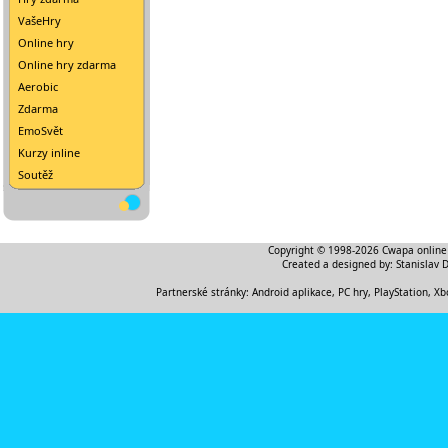
VašeHry
Online hry
Online hry zdarma
Aerobic
Zdarma
EmoSvět
Kurzy inline
Soutěž
Copyright © 1998-2026
Cwapa online
Created a designed by:
Stanislav 
Partnerské stránky:
Android aplikace
,
PC hry, PlayStation, Xb