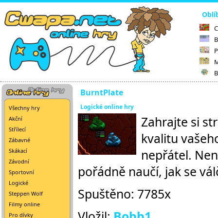
Oblí
C
B
P
M
B
BurntPlate
Logické online hry
Všechny hry
Zahrajte si s
Akční
Střílecí
kvalitu vašeho
Zábavné
nepřátel. Nen
Skákací
Závodní
pořádně naučí, jak se válč
Sportovní
Logické
Spuštěno: 7785x
Steppen Wolf
Filmy online
Vložil:
Bobb1
Pro dívky