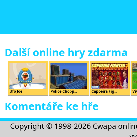
Další online hry zdarma
Ufo Joe
Police Chopp...
Capoeira Fig...
Vi
Komentáře ke hře
Copyright © 1998-2026
Cwapa onlin
vy