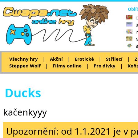
Oblí
C
B
P
M
B
|
|
|
|
Všechny hry
Akční
Erotické
Střílecí
Z
|
|
|
Steppen Wolf
Filmy online
Pro dívky
Koňs
Ducks
kačenkyyy
Upozornění: od 1.1.2021 je v p