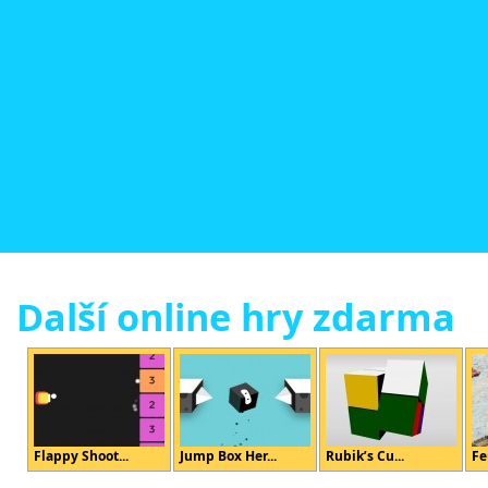
Další online hry zdarma
Flappy Shoot...
Jump Box Her...
Rubik’s Cu...
Fe