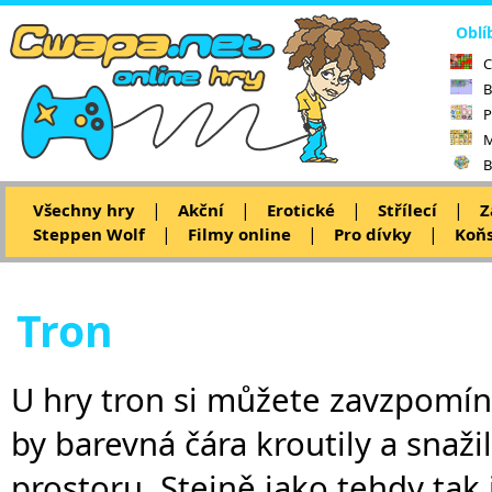
Oblí
C
B
P
M
B
|
|
|
|
Všechny hry
Akční
Erotické
Střílecí
Z
|
|
|
Steppen Wolf
Filmy online
Pro dívky
Koňs
Tron
U hry tron si můžete zavzpomína
by barevná čára kroutily a snažil
prostoru. Stejně jako tehdy tak 