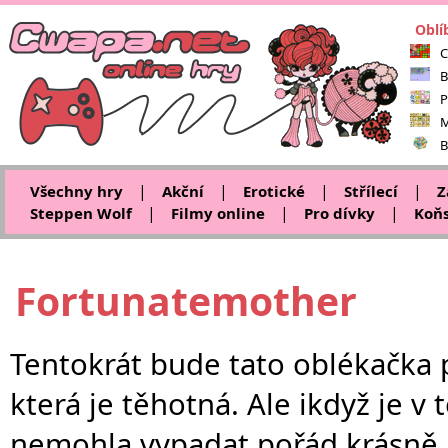
Oblí
C
B
P
M
B
|
|
|
|
Všechny hry
Akční
Erotické
Střílecí
Z
|
|
|
Steppen Wolf
Filmy online
Pro dívky
Koňs
Fortunatemother
Tentokrát bude tato oblékačka p
která je těhotná. Ale ikdyž je v
nemohla vypadat pořád krásně.