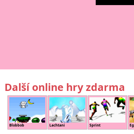
Další online hry zdarma
Blobbob
Lachtani
Sprint
E