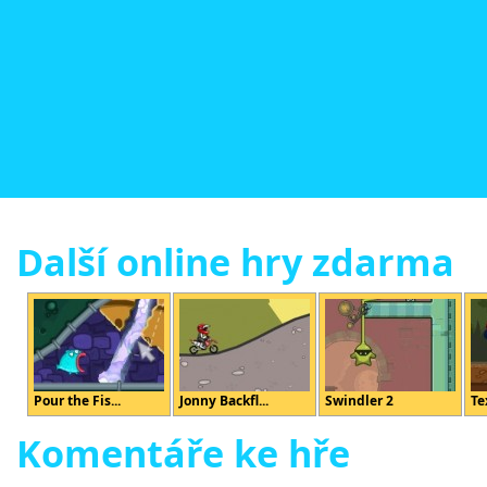
Další online hry zdarma
Pour the Fis...
Jonny Backfl...
Swindler 2
Te
Komentáře ke hře