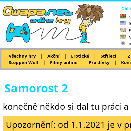
Oblí
C
B
P
M
B
|
|
|
|
Všechny hry
Akční
Erotické
Střílecí
Z
|
|
|
Steppen Wolf
Filmy online
Pro dívky
Koňs
Samorost 2
konečně někdo si dal tu práci 
Upozornění: od 1.1.2021 je v p