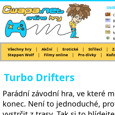
Oblí
C
B
P
M
B
|
|
|
|
Všechny hry
Akční
Erotické
Střílecí
Z
|
|
|
Steppen Wolf
Filmy online
Pro dívky
Koňs
Turbo Drifters
Parádní závodní hra, ve které m
konec. Není to jednoduché, pro
vystrčit z trasy. Tak si to hlíde