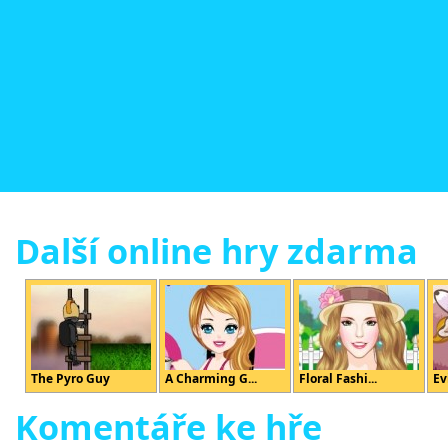
Další online hry zdarma
The Pyro Guy
A Charming G...
Floral Fashi...
Ev
Komentáře ke hře