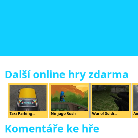
Další online hry zdarma
Taxi Parking...
Ninjago Rush
War of Soldi...
Air
Komentáře ke hře