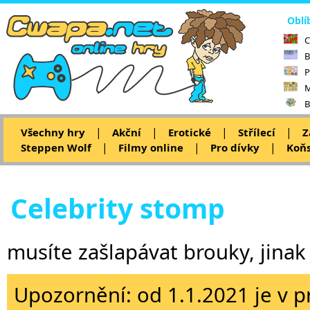
Oblí
C
B
P
M
B
|
|
|
|
Všechny hry
Akční
Erotické
Střílecí
Z
|
|
|
Steppen Wolf
Filmy online
Pro dívky
Koňs
Celebrity stomp
musíte zašlapávat brouky, jinak o
Upozornění: od 1.1.2021 je v p