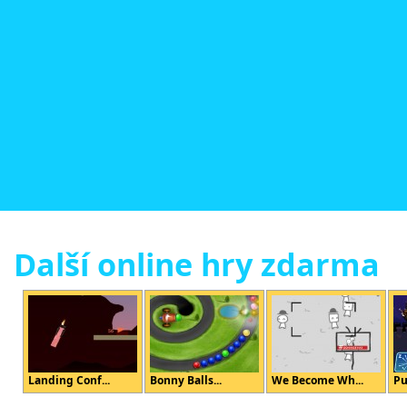
Další online hry zdarma
Landing Conf...
Bonny Balls...
We Become Wh...
Pu