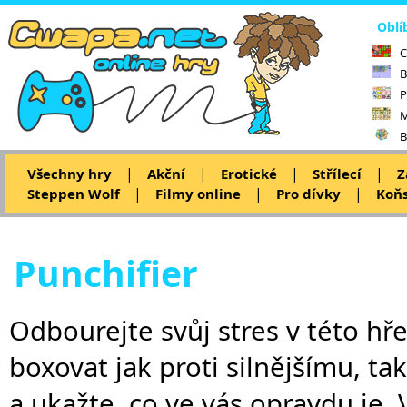
Oblí
C
B
P
M
B
|
|
|
|
Všechny hry
Akční
Erotické
Střílecí
Z
|
|
|
Steppen Wolf
Filmy online
Pro dívky
Koňs
Punchifier
Odbourejte svůj stres v této hř
boxovat jak proti silnějšímu, ta
a ukažte, co ve vás opravdu je.