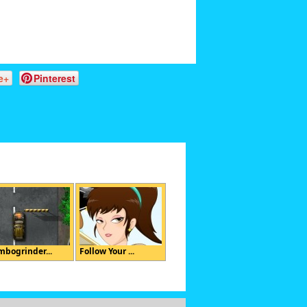
e+
Pinterest
mbogrinder...
Follow Your ...