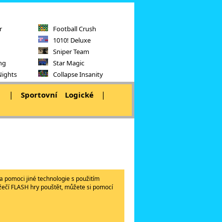
r
Football Crush
1010! Deluxe
Sniper Team
ng
Star Magic
Nights
Collapse Insanity
|
|
|
Sportovní
Logické
a pomoci jiné technologie s použitím
lížečí FLASH hry pouštět, můžete si pomocí