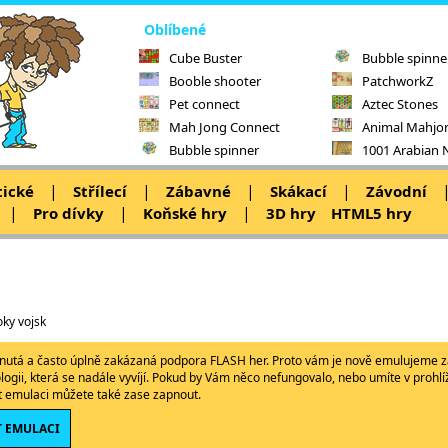
Oblíbené
Cube Buster
Bubble spinne
Booble shooter
PatchworkZ
Pet connect
Aztec Stones
Mah Jong Connect
Animal Mahjo
Bubble spinner
1001 Arabian 
|
|
|
|
tické
Střílecí
Zábavné
Skákací
Závodní
|
|
|
Pro dívky
Koňské hry
3D hry
HTML5 hry
oky vojsk
ypnutá a často úplně zakázaná podpora FLASH her. Proto vám je nově emulujeme z
ologii, která se nadále vyvíjí. Pokud by Vám něco nefungovalo, nebo umíte v proh
ět emulaci můžete také zase zapnout.
 EMULACI