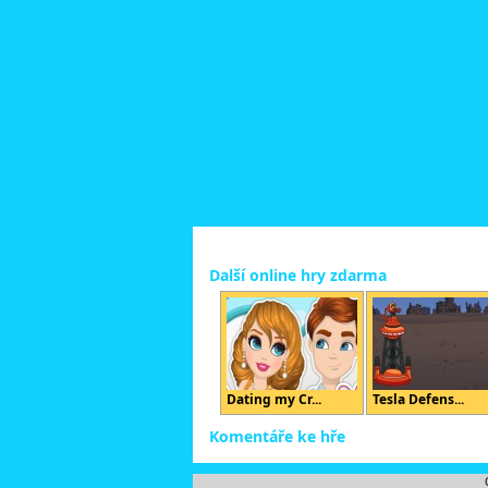
Další online hry zdarma
Dating my Cr...
Tesla Defens...
Komentáře ke hře