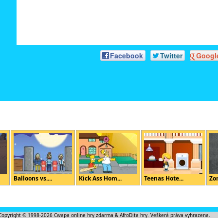
Facebook
Twitter
Googl
Balloons vs....
Kick Ass Hom...
Teenas Hote...
Zo
Copyright © 1998-2026
Cwapa online hry zdarma
&
AfroDita hry
. Veškerá práva vyhrazena.