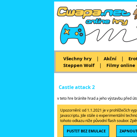
|
|
Všechny hry
Akční
Ero
|
Steppen Wolf
Filmy online
Castle attack 2
v teto hre bráníte hrad a jeho výstavbu před út
Upozornění: od 1.1.2021 je v prohlížečích v
Javascriptu. Jde stále o experimentální techn
tohoto odkazu níže původní flash soubor. Zp
PUSTIT BEZ EMULACE
ZAPNOUT