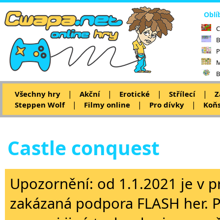
Oblí
C
B
P
M
B
|
|
|
|
Všechny hry
Akční
Erotické
Střílecí
Z
|
|
|
Steppen Wolf
Filmy online
Pro dívky
Koňs
Castle conquest
Upozornění: od 1.1.2021 je v p
zakázaná podpora FLASH her. 