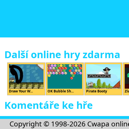
Další online hry zdarma
Draw Your W...
OK Bubble Sh...
Pirate Booty
Zl
Komentáře ke hře
Copyright © 1998-2026
Cwapa onlin