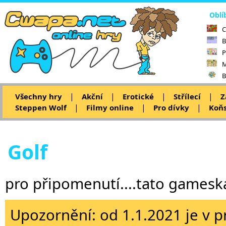
Oblí
C
B
P
M
B
|
|
|
|
Všechny hry
Akční
Erotické
Střílecí
Z
|
|
|
Steppen Wolf
Filmy online
Pro dívky
Koňs
Golf
pro připomenutí....tato games
Upozornění: od 1.1.2021 je v p