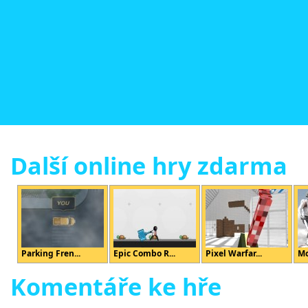
Další online hry zdarma
Parking Fren...
Epic Combo R...
Pixel Warfar...
Mo
Komentáře ke hře