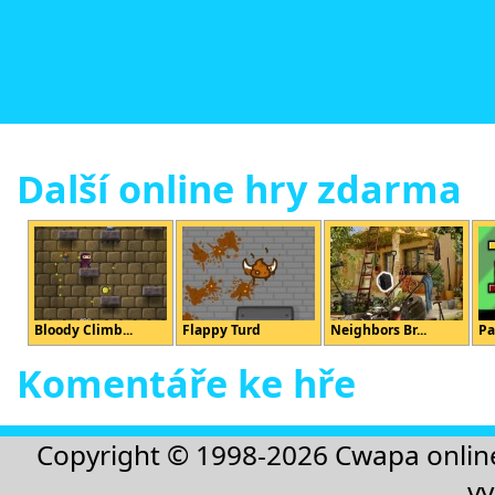
Další online hry zdarma
Bloody Climb...
Flappy Turd
Neighbors Br...
Pa
Komentáře ke hře
Copyright © 1998-2026
Cwapa onlin
vy