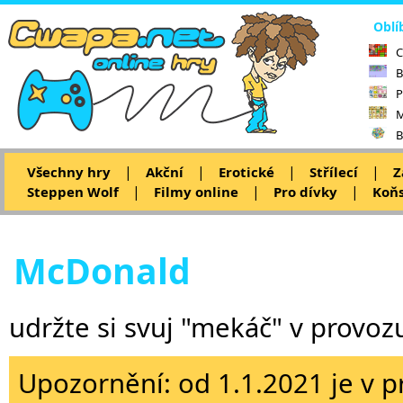
Oblí
C
B
P
M
B
|
|
|
|
Všechny hry
Akční
Erotické
Střílecí
Z
|
|
|
Steppen Wolf
Filmy online
Pro dívky
Koňs
McDonald
udržte si svuj "mekáč" v provoz
Upozornění: od 1.1.2021 je v p