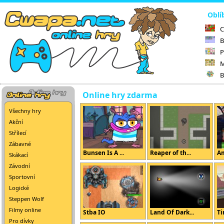
Oblí
C
B
P
M
B
Online hry zdarma
Všechny hry
Akční
Střílecí
Zábavné
Bunsen Is A ...
Reaper of th...
Am
Skákací
Závodní
Sportovní
Logické
Steppen Wolf
Filmy online
Stba IO
Land Of Dark...
Ti
Pro dívky