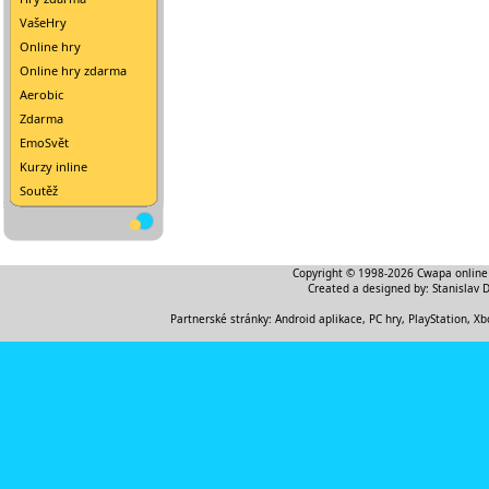
VašeHry
Online hry
Online hry zdarma
Aerobic
Zdarma
EmoSvět
Kurzy inline
Soutěž
Copyright © 1998-2026
Cwapa online
Created a designed by:
Stanislav 
Partnerské stránky:
Android aplikace
,
PC hry, PlayStation, Xb