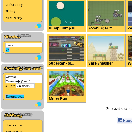
Koňské hry
3D hry
HTML5 hry
Bump Bump Bu...
Zomburger 2:...
Zo
Supercar Pol...
Vase Smasher
Wa
3 + 6 =
Miner Run
Zobrazit stranu
Fac
Hry online
Hry zdarma