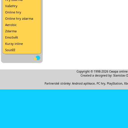
VašeHry
Online hry
Online hry zdarma
Aerobic
Zdarma
EmoSvět
Kurzy inline
Soutěž
Copyright © 1998-2026
Cwapa online
Created a designed by:
Stanislav 
Partnerské stránky:
Android aplikace
,
PC hry, PlayStation, Xb