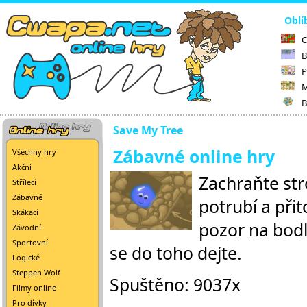
Oblí
C
B
P
M
B
Save My Tree
Zábavné online hry
Všechny hry
Akční
Zachraňte str
Střílecí
Zábavné
potrubí a při
Skákací
pozor na bodl
Závodní
Sportovní
se do toho dejte.
Logické
Steppen Wolf
Spuštěno: 9037x
Filmy online
Pro dívky