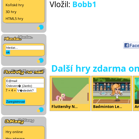
Vložil:
Bobb1
Koňské hry
3D hry
HTML5 hry
Fac
Další hry zdarma on
7 + 4 =
Fluttershy N...
Badminton Le...
An
Hry online
Hry zdarma