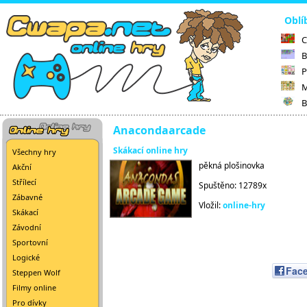
Oblí
C
B
P
M
B
Anacondaarcade
Skákací online hry
Všechny hry
pěkná plošinovka
Akční
Střílecí
Spuštěno: 12789x
Zábavné
Vložil:
online-hry
Skákací
Závodní
Sportovní
Logické
Fac
Steppen Wolf
Filmy online
Pro dívky