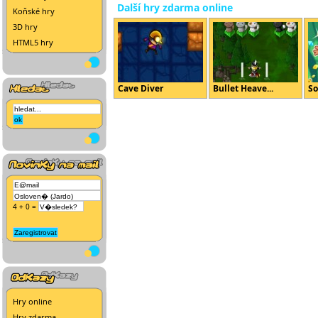
Další hry zdarma online
Koňské hry
3D hry
HTML5 hry
Cave Diver
Bullet Heave...
So
4 + 0 =
Hry online
Hry zdarma