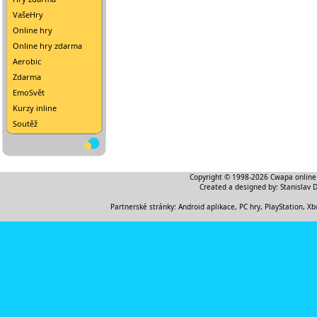
VašeHry
Online hry
Online hry zdarma
Aerobic
Zdarma
EmoSvět
Kurzy inline
Soutěž
Copyright © 1998-2026
Cwapa online
Created a designed by:
Stanislav 
Partnerské stránky:
Android aplikace
,
PC hry, PlayStation, Xb