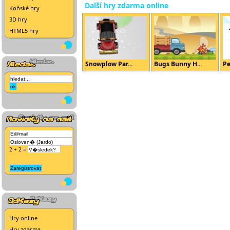
Další hry zdarma online
Koňské hry
3D hry
HTML5 hry
Snowplow Par...
Bugs Bunny H...
Pe
2 + 2 =
Hry online
Hry zdarma