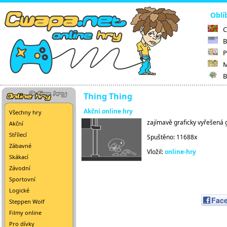
Oblí
C
B
P
M
B
Thing Thing
Akční online hry
Všechny hry
zajímavě graficky vyřešená 
Akční
Střílecí
Spuštěno: 11688x
Zábavné
Vložil:
online-hry
Skákací
Závodní
Sportovní
Logické
Fac
Steppen Wolf
Filmy online
Pro dívky