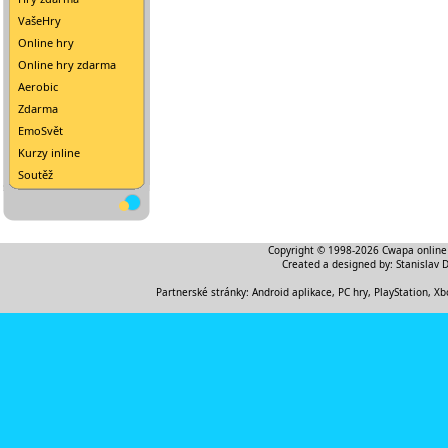
VašeHry
Online hry
Online hry zdarma
Aerobic
Zdarma
EmoSvět
Kurzy inline
Soutěž
Copyright © 1998-2026
Cwapa online
Created a designed by:
Stanislav 
Partnerské stránky:
Android aplikace
,
PC hry, PlayStation, Xb