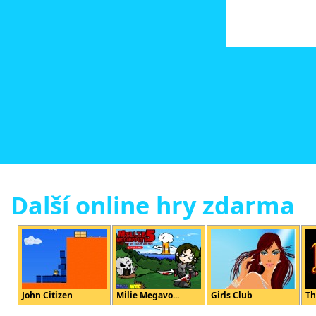
Další online hry zdarma
John Citizen
Milie Megavo...
Girls Club
Th