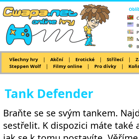
Oblí
C
B
P
M
B
|
|
|
|
Všechny hry
Akční
Erotické
Střílecí
Z
|
|
|
Steppen Wolf
Filmy online
Pro dívky
Koňs
Tank Defender
Braňte se se svým tankem. Najd
sestřelit. K dispozici máte také 
jak se k tomu postavíte. Věříme,